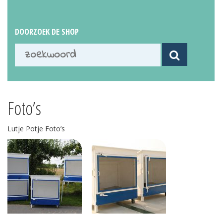
Kinderopvang
Particulieren
DOORZOEK DE SHOP
Referenties
Certificering
Kosten en vervoer
Waarom huren
Foto’s
Foto’s
0595 49 19 83
Lutje Potje Foto’s
mail@lutjepotje.nl