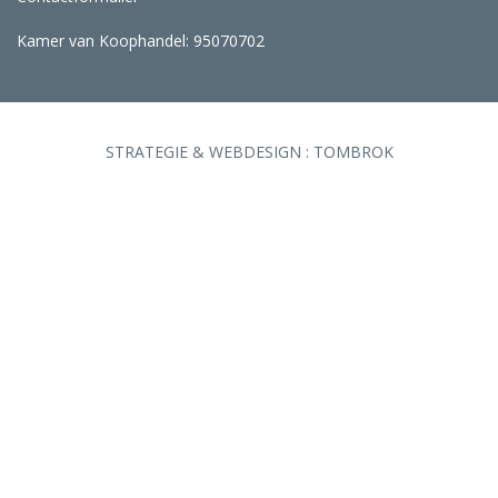
Kamer van Koophandel: 95070702
STRATEGIE & WEBDESIGN :
TOMBROK
TECHNISCHE REALISATIE :
INTERNETMENSEN.NL
© COPYRIGHT 2026 LUTJE POTJE
ALLE RECHTEN VOORBEHOUDEN