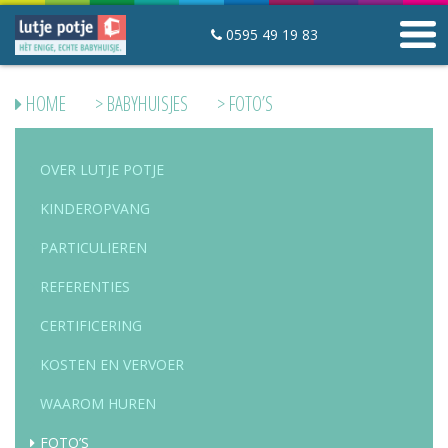
0595 49 19 83
Winkelwagen
HOME
>
BABYHUISJES
> FOTO’S
Mijn lutje potje
Contact
OVER LUTJE POTJE
KINDEROPVANG
Slaapartikelen
Startpakketten
PARTICULIEREN
Slaapzakken
REFERENTIES
Hoeslakens en matrasbeschermers
Mutsjes
CERTIFICERING
Babyfoons
KOSTEN EN VERVOER
WAAROM HUREN
Babyhuisjes
Over Lutje Potje
FOTO’S