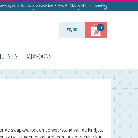
besteld, dezelfde dag verzonden * Vanaf €85 gratis verzending
0
€
0,00
UTSJES
BABYFOONS
r de slaapkwaliteit en de weerstand van de kindjes.
uis? Dat is geen enkel probleem! Als particulier kunt