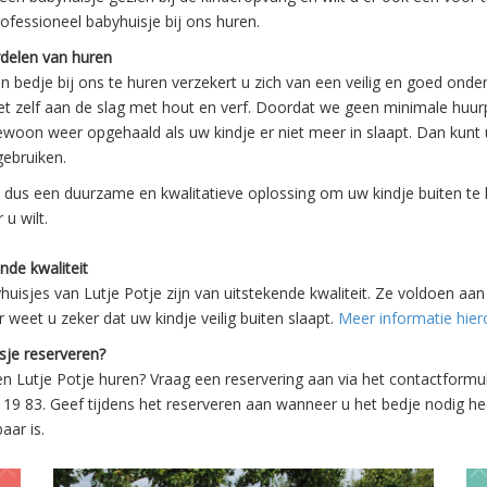
Kinderopvang
ofessioneel babyhuisje bij ons huren.
Particulieren
delen van huren
Referenties
 bedje bij ons te huren verzekert u zich van een veilig en goed onde
Certificering
et zelf aan de slag met hout en verf. Doordat we geen minimale huur
woon weer opgehaald als uw kindje er niet meer in slaapt. Dan kunt 
Kosten en vervoer
gebruiken.
Waarom huren
Foto’s
s dus een duurzame en kwalitatieve oplossing om uw kindje buiten te
u wilt.
nde kwaliteit
0595 49 19 83
uisjes van Lutje Potje zijn van uitstekende kwaliteit. Ze voldoen aan al
mail@lutjepotje.nl
 weet u zeker dat uw kindje veilig buiten slaapt.
Meer informatie hierove
sje reserveren?
en Lutje Potje huren? Vraag een reservering aan via het contactformul
 19 83. Geef tijdens het reserveren aan wanneer u het bedje nodig h
aar is.