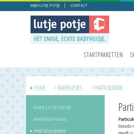
MIJN LUTJE POTJE
CONTACT
STARTPAKKETTEN
S
HOME
>
BABYHUISJES
> PARTICULIEREN
Part
OVER LUTJE POTJE
KINDEROPVANG
Particul
Steeds m
PARTICULIEREN
Heeft u 