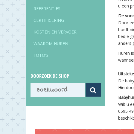
u een pr
REFERENTIES
De voor
CERTIFICERING
Door een
hoeft ni
KOSTEN EN VERVOER
bedje ge
anders 
WAAROM HUREN
Huren i
FOTO’S
wanneer 
Uitsteke
DOORZOEK DE SHOP
De babyh
Hierdoor
Babyhui
Wilt u e
0595 49
beschikb