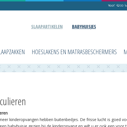
Voor 12:00 
SLAAPARTIKELEN
BABYHUISJES
Winkelwagen
Mijn lutje potje
Contact
LAAPZAKKEN
HOESLAKENS EN MATRASBESCHERMERS
M
Slaapartikelen
Startpakketten
Slaapzakken
Hoeslakens en matrasbeschermers
Mutsjes
iculieren
Babyfoons
ieren
Babyhuisjes
eer kinderopvangen hebben buitenbedjes. De frisse lucht is goed voo
Over Lutje Potje
een babyhuisje gezien bij de kinderopvang en wilt u er ook een voor th