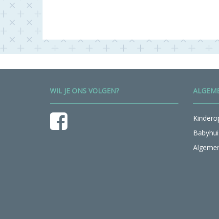
WIL JE ONS VOLGEN?
ALGEME
Kindero
Babyhui
Algeme