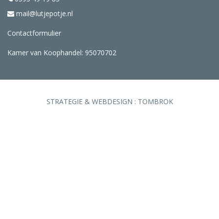
mail@lutjepotje.nl
Contactformulier
Kamer van Koophandel: 95070702
STRATEGIE & WEBDESIGN :
TOMBROK
TECHNISCHE REALISATIE :
INTERNETMENSEN.NL
© COPYRIGHT 2026 LUTJE POTJE
ALLE RECHTEN VOORBEHOUDEN