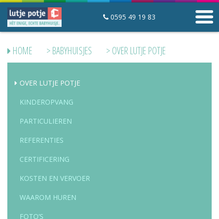
0595 49 19 83
Winkelwagen
HOME
>
BABYHUISJES
> OVER LUTJE POTJE
Mijn lutje potje
Contact
OVER LUTJE POTJE
KINDEROPVANG
Slaapartikelen
Startpakketten
PARTICULIEREN
Slaapzakken
REFERENTIES
Hoeslakens en matrasbeschermers
Mutsjes
CERTIFICERING
Babyfoons
KOSTEN EN VERVOER
WAAROM HUREN
Babyhuisjes
Over Lutje Potje
FOTO’S