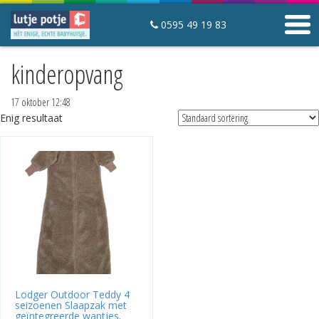
0595 49 19 83
kinderopvang
Winkelwagen
Mijn lutje potje
17 oktober 12:48
Contact
Enig resultaat
Slaapartikelen
Startpakketten
Slaapzakken
Hoeslakens en matrasbeschermers
Mutsjes
Babyfoons
Babyhuisjes
Lodger Outdoor Teddy 4
seizoenen Slaapzak met
Over Lutje Potje
geïntegreerde wantjes.