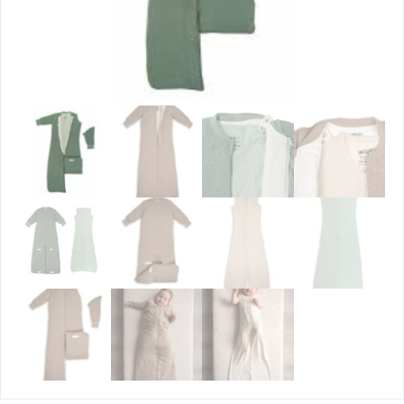
Kinderopvang
Particulieren
Referenties
Certificering
Kosten en vervoer
Waarom huren
Foto’s
0595 49 19 83
mail@lutjepotje.nl