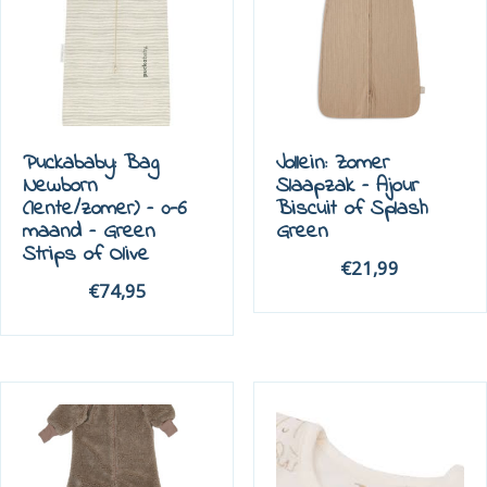
Puckababy: Bag
Jollein: Zomer
Newborn
Slaapzak – Ajour
(lente/zomer) – 0-6
Biscuit of Splash
maand – Green
Green
Strips of Olive
€
21,99
€
74,95
Dit
Dit
product
product
heeft
heeft
meerdere
meerdere
variaties.
variaties.
Deze
Deze
optie
optie
kan