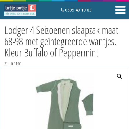
0595 49 19 83
Lodger 4 Seizoenen slaapzak maat
Winkelwagen
Mijn lutje potje
68-98 met geïntegreerde wantjes.
Contact
Kleur Buffalo of Peppermint
Slaapartikelen
21 juli 11:01
Startpakketten
Slaapzakken
Hoeslakens en matrasbeschermers
Mutsjes
Babyfoons
Babyhuisjes
Over Lutje Potje