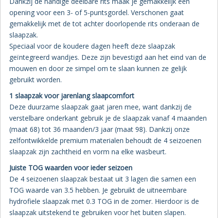
Buffalo
Dankzij de handige deelbare rits maak je gemakkelijk een
opening voor een 3- of 5-puntsgordel. Verschonen gaat
of
gemakkelijk met de tot achter doorlopende rits onderaan de
Peppermint
slaapzak.
aantal
Speciaal voor de koudere dagen heeft deze slaapzak
geïntegreerd wandjes. Deze zijn bevestigd aan het eind van de
mouwen en door ze simpel om te slaan kunnen ze gelijk
gebruikt worden.
1 slaapzak voor jarenlang slaapcomfort
Deze duurzame slaapzak gaat jaren mee, want dankzij de
verstelbare onderkant gebruik je de slaapzak vanaf 4 maanden
(maat 68) tot 36 maanden/3 jaar (maat 98). Dankzij onze
zelfontwikkelde premium materialen behoudt de 4 seizoenen
slaapzak zijn zachtheid en vorm na elke wasbeurt.
Juiste TOG waarden voor ieder seizoen
De 4 seizoenen slaapzak bestaat uit 3 lagen die samen een
TOG waarde van 3.5 hebben. Je gebruikt de uitneembare
hydrofiele slaapzak met 0.3 TOG in de zomer. Hierdoor is de
slaapzak uitstekend te gebruiken voor het buiten slapen.