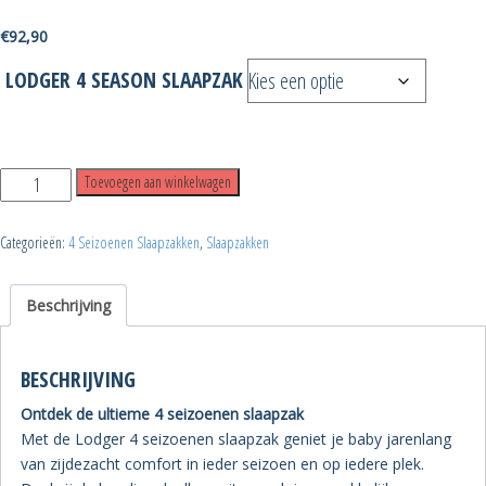
€
92,90
LODGER 4 SEASON SLAAPZAK
Lodger
Toevoegen aan winkelwagen
4
Seizoenen
Categorieën:
4 Seizoenen Slaapzakken
,
Slaapzakken
slaapzak
maat
Beschrijving
68-
98
BESCHRIJVING
met
geïntegreerde
Ontdek de ultieme 4 seizoenen slaapzak
wantjes.
Met de Lodger 4 seizoenen slaapzak geniet je baby jarenlang
Kleur
van zijdezacht comfort in ieder seizoen en op iedere plek.