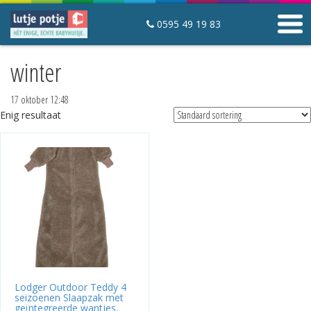
0595 49 19 83
winter
Winkelwagen
Mijn lutje potje
17 oktober 12:48
Contact
Enig resultaat
Slaapartikelen
Startpakketten
Slaapzakken
Hoeslakens en matrasbeschermers
Mutsjes
Babyfoons
Babyhuisjes
Lodger Outdoor Teddy 4
seizoenen Slaapzak met
Over Lutje Potje
geïntegreerde wantjes.